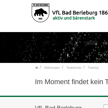
">
Zum Inhalt springen
Abteilungen
Taekwondo
Training
Im Moment findet kein Tr
VfL Bad Berleburg