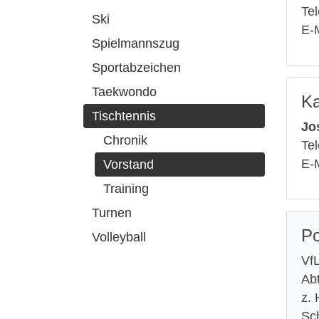
Tel
Ski
E-
Spielmannszug
Sportabzeichen
Taekwondo
Ka
Tischtennis
Jo
Chronik
Tel
E-
Vorstand
Training
Turnen
Po
Volleyball
Vf
Abt
z. 
Sc