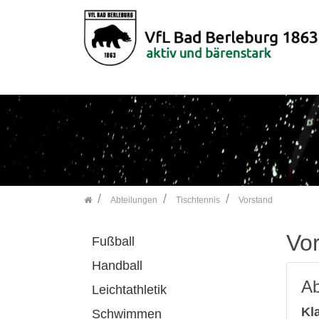
">
Zum Inhalt springen
Abteilungen
Tischtennis
Vorstand
Vor
Fußball
Handball
Ab
Leichtathletik
Kl
Schwimmen