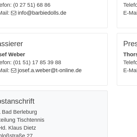
efon: (0 27 51) 68 86
Telef
Mail:
info
@barbiedolls
.de
E-Mai
ssierer
Pres
sef Weber
Thor
efon: (01 51) 17 85 39 88
Telef
Mail:
josef.a.weber
@t-online
.de
E-Mai
stanschrift
L Bad Berleburg
eilung Tischtennis
Hd. Klaus Dietz
hloßstraße 27