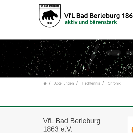
">
Zum Inhalt springen
Abteilungen
Tischtennis
Chronik
VfL Bad Berleburg
1863 e.V.