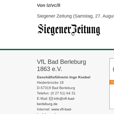
Von lz/vc/ll
Siegener Zeitung (Samstag, 27. Augu
VfL Bad Berleburg
1863 e.V.
Geschäftsführerin Inge Knebel
Heiderbrücke 18
D-57319 Bad Berleburg
Telefon: (0 27 51) 64 31
E-Mail:
info
@vfl-bad-
berleburg
.de
Internet:
www.vfl-bad-