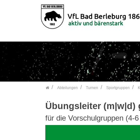
">
Zum Inhalt springen
Abteilungen
Turnen
Sportgruppen
K
Übungsleiter (m|w|d)
für die Vorschulgruppen (4-6